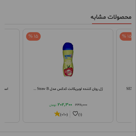
محصولات مشابه
15 %
15 %
ژل روان کننده لوبریکانت کدکس مدل Straw B ...
اسپری ت
202,300
238,000
تومان
(0/10)
(1)