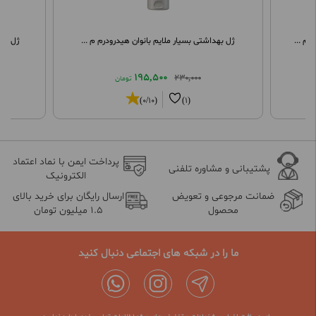
م ...
ژل بهداشتی بسیار ملایم بانوان هیدرودرم م ...
ژل شست
195,500
230,000
تومان
(0/10)
(1)
پرداخت ایمن با نماد اعتماد
پشتیبانی و مشاوره تلفنی
الکترونیک
ضمانت مرجوعی و تعویض
ارسال رایگان برای خرید بالای
محصول
1.5 میلیون تومان
ما را در شبکه های اجتماعی دنبال کنید