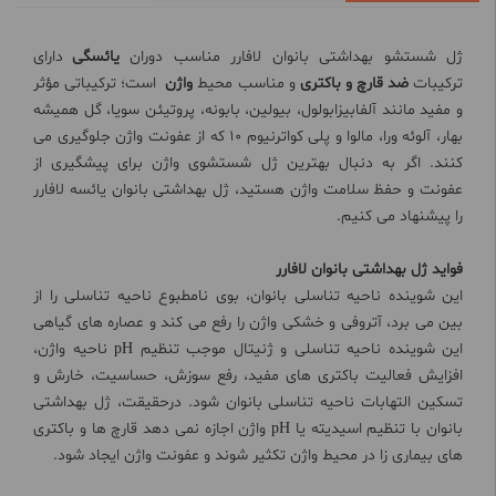
ژل شستشو بهداشتی بانوان لافارر مناسب دوران
یائسگی
دارای
ترکیبات
ضد قارچ و باکتری
و مناسب محیط
واژن
است؛ ترکیباتی مؤثر
و مفید مانند آلفابیزابولول، بیولین، بابونه، پروتیئن سویا، گل همیشه
بهار، آلوئه ورا، مالوا و پلی کواترنیوم 10 که از عفونت واژن جلوگیری می
کنند. اگر به دنبال بهترین ژل شستشوی واژن برای پیشگیری از
عفونت و حفظ سلامت واژن هستید، ژل بهداشتی بانوان یائسه لافارر
را پیشنهاد می کنیم.
فواید ژل بهداشتی بانوان لافارر
این شوینده ناحیه تناسلی بانوان، بوی نامطبوع ناحیه تناسلی را از
بین می برد، آتروفی و خشکی واژن را رفع می کند و عصاره های گیاهی
این شوینده ناحیه تناسلی و ژنیتال موجب تنظیم pH ناحیه واژن،
افزایش فعالیت باکتری های مفید، رفع سوزش، حساسیت، خارش و
تسکین التهابات ناحیه تناسلی بانوان شود. درحقیقت، ژل بهداشتی
بانوان با تنظیم اسیدیته یا pH واژن اجازه نمی دهد قارچ ها و باکتری
های بیماری زا در محیط واژن تکثیر شوند و عفونت واژن ایجاد شود.