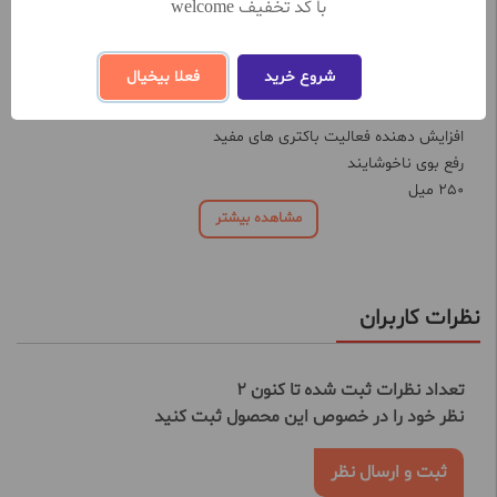
مخصوص خانم های یائسه
با کد تخفیف welcome
پیشگیری از عفونت واژن
تسکین دهنده خارش و سوزش و التهاب
شروع خرید
فعلا بیخیال
رفع خشکی پوست
تنظیم Ph اندام تناسلی
افزایش دهنده فعالیت باکتری های مفید
رفع بوی ناخوشایند
250 میل
مشاهده بیشتر
نظرات کاربران
تعداد نظرات ثبت شده تا کنون 2
نظر خود را در خصوص این محصول ثبت کنید
ثبت و ارسال نظر