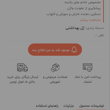
مخصوص خانم های یائسه
پیشگیری از عفونت واژن
تسکین دهنده خارش و سوزش و التهاب
مشاهده بیشتر
رفع خشکی پوست
تنظیم Ph اندام تناسلی
دسته بندی:
ژل بهداشتی
افزایش دهنده فعالیت باکتری های مفید
لافارر
رفع بوی ناخوشایند
موجود شد به من اطلاع بده
پرداخت امن با نماد
ضمانت مرجوعی و
ارسال رایگان برای خرید
اعتماد
تعویض
بالای 1.5هزار تومن
توضیحات محصول
جزئیات
راهنمای استفاده