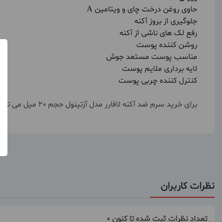
حاوی روغن درخت چای و ویتامین A
جلوگیری از بروز آکنه
رفع لک های ناشی از آکنه
روشن کننده پوست
مناسب پوست مستعد جوش
لایه برداری ملایم پوست
کنترل کننده چربی پوست
برای خرید سرم ضد آکنه لافارر مدل آزتینول حجم 20 میل می توانید این محصول فوق العاده را از سایت فروشگاه اینترنتی سین دخت با بهترین قیمت خریداری نمایید
نظرات کاربران
تعداد نظرات ثبت شده تا کنون 0