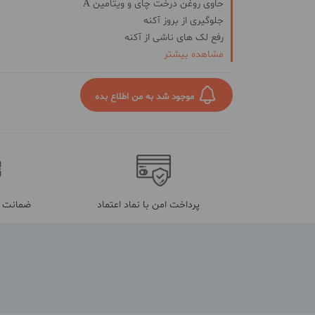
حاوی روغن درخت چای و ویتامین A
جلوگیری از بروز آکنه
رفع لک های ناشی از آکنه
مشاهده بیشتر
روشن کننده پوست
مناسب پوست مستعد جوش
لایه برداری ملایم پوست
موجود شد به من اطلاع بده
کنترل کننده چربی پوست
پرداخت امن با نماد اعتماد
ضمانت م