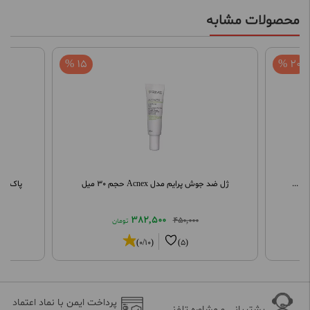
محصولات مشابه
15 %
20 %
ژل ضد جوش پرایم مدل Acnex حجم 30 میل
پاک کنن
382,500
450,000
تومان
(0/10)
(5)
پرداخت ایمن با نماد اعتماد
پشتیبانی و مشاوره تلفنی