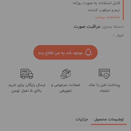
قابل استفاده به صورت روزانه
نرم و مرطوب کننده
مشاهده بیشتر
حفظ رطوبت پوست در طول روز
جلوگیری از ایجاد چین و چروک در پوست
دسته بندی:
مراقبت صورت
درمان خشکی بیش از حد پوست
لانوکر
بهبود علائم درماتیت و اگزما
حاوی ویتامین E وحاوی آنتی اکسیدان
محافظت از پوست در برابر اشعه مضر آفتاب
موجود شد به من اطلاع بده
بهبود روند کلاژن سازی در پوست
پیشگیری از سرطان پوست
قابل استفاده پوست دست و صورت
پرداخت امن با نماد
ضمانت مرجوعی و
ارسال رایگان برای خرید
اعتماد
تعویض
بالای 1.5هزار تومن
توضیحات محصول
جزئیات