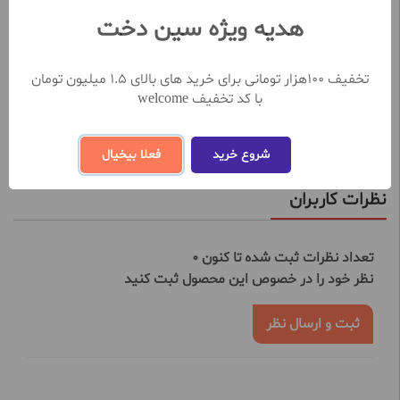
حساس، مناسب است.
هدیه ویژه سین دخت
نکاتی در مورد استفاده از کرم ویتامین E لانوکر
این کرم را می توان دو بار در روز، صبح و شب، روی پوست تمیز و
تخفیف 100هزار تومانی برای خرید های بالای 1.5 میلیون تومان
خشک استفاده کرد.
با کد تخفیف welcome
مشاهده بیشتر
شروع خرید
فعلا بیخیال
نظرات کاربران
تعداد نظرات ثبت شده تا کنون 0
نظر خود را در خصوص این محصول ثبت کنید
ثبت و ارسال نظر