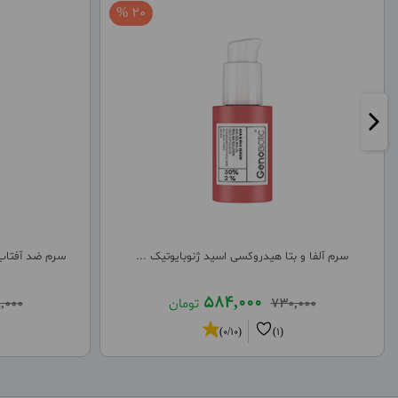
20 %
سرم آلفا و بتا هیدروکسی اسید ژنوبایوتیک ...
سرم ضد آفتاب 
584,000
730,000
تومان
,000
(0/10)
(1)