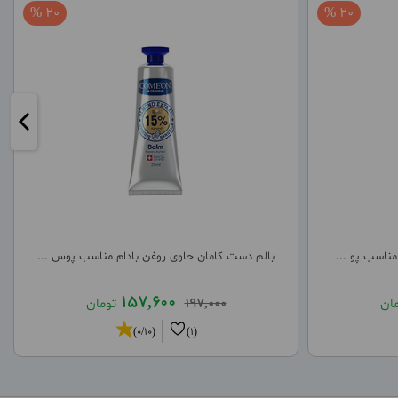
20 %
20 %
مناسب پو ...
بالم دست کامان حاوی روغن بادام مناسب پوس ...
157,600
مان
197,000
تومان
(0/10)
(1)