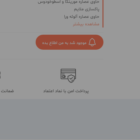
حاوی عصاره مورینگا و اسطوخودوس
پاکسازی ملایم
حاوی عصاره آلوئه ورا
مشاهده بیشتر
آبرسانی والتیام بخش
طراوت بخش و شاداب کنتده
مناسب برای پوست‌های خشک و حساس
موجود شد به من اطلاع بده
پرداخت امن با نماد اعتماد
ضمانت م