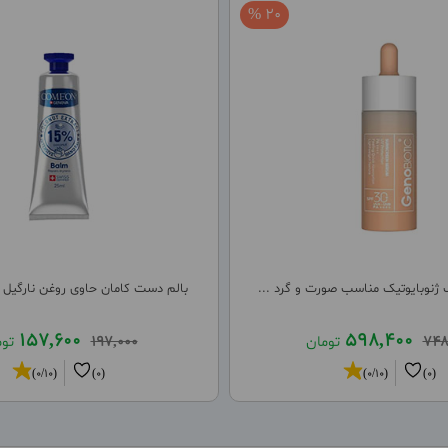
20 %
ژنوبایوتیک مناسب صورت و گرد ...
بالم دست کامان حاوی روغن نارگیل 
157,600
598,400
748
تومان
197,000
تو
(0/10)
(0)
(0/10)
(0)