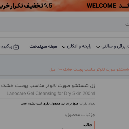
م برقی و سالنی
رایحه و ادکلن
مجله سیندخت
پیگیری 
شستشو صورت لانوکر مناسب پوست خشک 200 میل
ژل شستشو صورت لانوکر مناسب پوست خشک 200 میل
Lanocare Gel Cleansing for Dry Skin 200ml
تعداد نظرات
هنوز برای این محصول نظری ثبت نشده است
جزئیات محصول:
ویژگی: