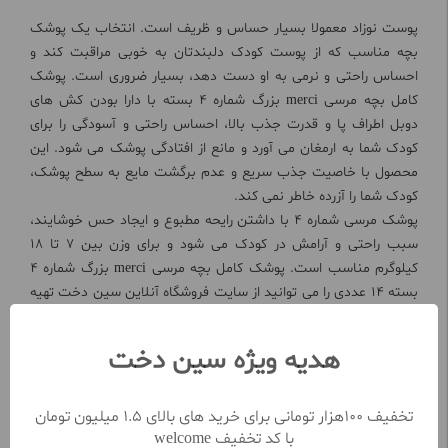
پوست نوزاد معمولا بسیار حساس و ظریف است. انتخاب یک پوشک
بچه مناسب که از پوست کودک دلبندتان به خوبی مراقبت کند و
احساس راحتی و نرمی به او دست دهد، بسیار ضروری است. پوشک
کامل بچه مرسی merci بزرگ شماره 4 بسته با دارا بودن کش های
دوبل اطراف پا و قدرت جذب بالا، احساس راحتی و آسودگی را برای
کودک شما به ارمغان می آورد و مانع از افتادگی پوشک می شود. این
محصول با خاصیت جذب سریع و عدم برگشت مایع به سطح پوشک،
کودک شما را آزرده خاطر نمی کند.
پوشک مرسی شماره 4 با داشتن رایحه مطبوع و ایجاد حس خوشایند،
سبب راحتی و آرامش در کودک می شود و برای وزن بین 7 تا 18
کیلوگرم مناسب است. پوشک کامل بچه مرسی merci بزرگ شماره 4
بسته 14 عددی را می توانید از سایت فروشگاه آنلاین سین دخت تهیه
نمایید.
مشاهده بیشتر
هدیه ویژه سین دخت
تخفیف 100هزار تومانی برای خرید های بالای 1.5 میلیون تومان
نظرات کاربران
با کد تخفیف welcome