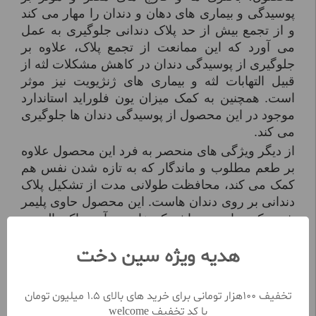
پوسیدگی و بیماری های دهان و دندان را مهار می کند
و از تجمع بیش از حد پلاک دندانی جلوگیری به عمل
می آورد که این ممانعت از تجمع پلاک، علاوه بر
جلوگیری از پوسیدگی دندان در کاهش مشکلات لثه از
قبیل التهابات لثه و بیماری های ژنژیویت نیز موثر
است. همچنین به کمک میزان یون فلوراید استاندارد
موجود در این محصول از پوسیدگی دندان ها جلوگیری
می کند.
از دیگر ویژگی های منحصر به فرد این محصول علاوه
بر طعم مطلوب و ماندگار که به تازه شدن نفس هم
کمک می کند، محافظت طولانی مدت از تشکیل پلاک
دندانی بر روی دندان هاست. این محصول حاوی پلیمر
تثبیت کننده ای می باشد که خاصیت آنتی باکتریالی در
دهان و دندان را برای ساعت ها ماندگار می
هدیه ویژه سین دخت
کند. مریدنت، خمیردندان مورد تایید انجمن
دندانپزشکی ایران می باشد.
برای داشتن لبخندی زیبا و تضمین سلامتی دندان
تخفیف 100هزار تومانی برای خرید های بالای 1.5 میلیون تومان
ها، خمیردندان کامل مریدنت مدل 7 کاره 130 میل را
با کد تخفیف welcome