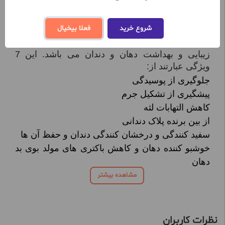
به صورت آنلاین از سایت محصولات آرایشی و
بهداشتی سین دخت خریداری نمایید.
شروع خرید
فعلا بیخیال
خمیردندان کامل با اثر طولانی مدت، با ترکیبات خاص
خود دارای 7 ویژگی مهم در راستای حفظ سلامت،
زیبایی و بهداشت دهان و دندان می باشد. این 7
ویژگی عبارتند از:
جلوگیری از پوسیدگی
پیشگیری از تشکیل جرم
کاهش التهابات لثه
از بین برنده پلاک دندانی
سفید کنندگی و درخشان کنندگی دندان و حفظ آن ها
خوشبو کننده دهان و کاهش باکتری های مولد بوی بد
دهان
مشاهده بیشتر
نظرات کاربران