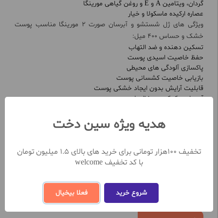
گردان، ویتامین A و E و روغن‌ گیاهی مورینگا
عصاره ارکیده ماسکولا و خیار
ویژگی های ژل شستشو و آبرسان صورت 2 مورینگا مناسب پوست
خشک و حساس 400 میل:
تسکین دهنده و ضد التهاب
حفظ خاصیت اسیدی پوست
پاکسازی آلودگی های محیطی
بازیابی خاصیت کشسانی پوست
قابلیت آرایش بدون ایجاد خشکی پوست
آبرسان و کمک به حفظ رطوبت پوست
مشاهده بیشتر
هدیه ویژه سین دخت
تخفیف 100هزار تومانی برای خرید های بالای 1.5 میلیون تومان
نظرات کاربران
با کد تخفیف welcome
تعداد نظرات ثبت شده تا کنون 1
شروع خرید
فعلا بیخیال
نظر خود را در خصوص این محصول ثبت کنید