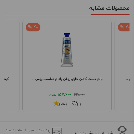
محصولات مشابه
20 %
20 %
و ...
بالم دست کامان حاوی روغن بادام مناسب پوس ...
کرم مرطو
157,600
197,000
تومان
(0/10)
(1)
پرداخت ایمن با نماد اعتماد
پشتیبانی و مشاوره تلفنی