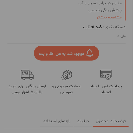
مقاوم در برابر تعریق و آب
پوشش رنگی طبیعی
فاقد اسانس
مشاهده بیشتر
حاوی عصاره آلوئه ورا و ویتامین E و C
دسته بندی:
ضد آفتاب
محافظت در برابر اشعه UVA و UVB
مای
دارای خاصیت نرم کنندگی و مرطوب کنندگی
موجود شد به من اطلاع بده
پرداخت امن با نماد
ضمانت مرجوعی و
ارسال رایگان برای خرید
اعتماد
تعویض
بالای 1.5هزار تومن
توضیحات محصول
جزئیات
راهنمای استفاده