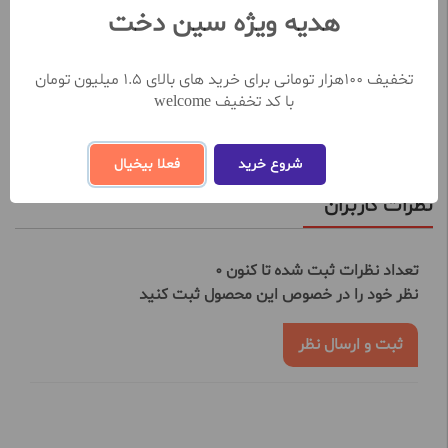
هدیه ویژه سین دخت
فاقد اسانس
حاوی عصاره آلوئه ورا و ویتامین E و C
محافظت در برابر اشعه UVA و UVB
تخفیف 100هزار تومانی برای خرید های بالای 1.5 میلیون تومان
دارای خاصیت نرم کنندگی و مرطوب کنندگی
با کد تخفیف welcome
مشاهده بیشتر
شروع خرید
فعلا بیخیال
نظرات کاربران
تعداد نظرات ثبت شده تا کنون 0
نظر خود را در خصوص این محصول ثبت کنید
ثبت و ارسال نظر