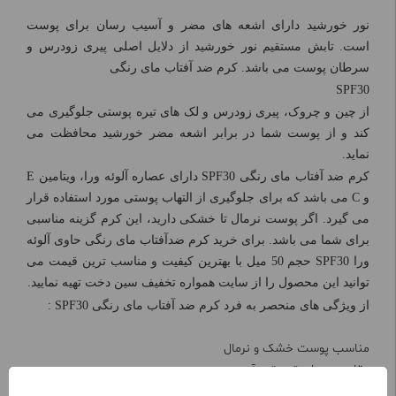
نور خورشید دارای اشعه های مضر و آسیب رسان برای پوست
است. تابش مستقیم نور خورشید از دلایل اصلی پیری زودرس و
سرطان پوست می باشد. کرم ضد آفتاب مای رنگی
SPF30
از چین و چروک، پیری زودرس و لک های تیره پوستی جلوگیری می
کند و از پوست شما در برابر اشعه مضر خورشید محافظت می
نماید.
کرم ضد آفتاب مای رنگی SPF30 دارای عصاره آلوئه ورا، ویتامین E
و C می باشد که برای جلوگیری از التهاب پوستی مورد استفاده قرار
می گیرد. اگر پوست نرمال تا خشکی دارید، این کرم گزینه مناسبی
برای شما می باشد. برای خرید کرم ضدآفتاب مای رنگی حاوی آلوئه
ورا SPF30 حجم 50 میل با بهترین کیفیت و مناسب ترین قیمت می
توانید این محصول را از سایت همواره تخفیف سین دخت تهیه نمایید.
از ویژگی های منحصر به فرد
کرم ضد آفتاب مای رنگی SPF30 :
مناسب پوست خشک و نرمال
مقاوم در برابر تعریق و آب
پوشش رنگی طبیعی