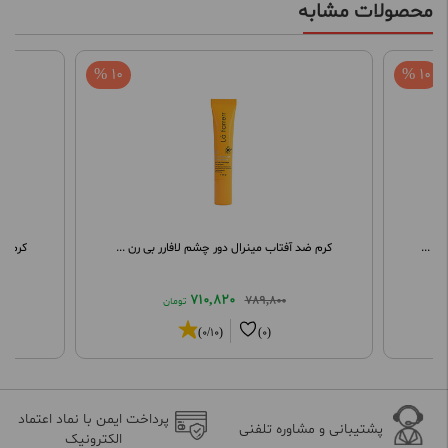
محصولات مشابه
10 %
10 %
ر ...
کرم ضد آفتاب مینرال دور چشم لافارر بی رن ...
کرم کا
710,820
789,800
تومان
(0/10)
(0)
پرداخت ایمن با نماد اعتماد
پشتیبانی و مشاوره تلفنی
الکترونیک