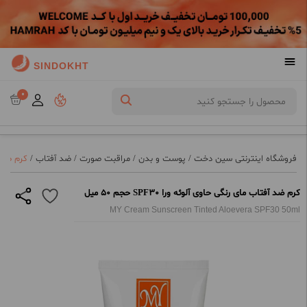
SINDOKHT
0
فروشگاه اینترنتی سین دخت
/
پوست و بدن
/
مراقبت صورت
/
ضد آفتاب
/
کرم ضد آفتا
کرم ضد آفتاب مای رنگی حاوی آلوئه ورا SPF30 حجم 50 میل
MY Cream Sunscreen Tinted Aloevera SPF30 50ml