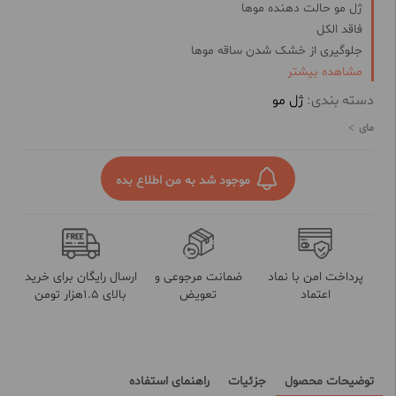
ژل مو حالت دهنده موها
فاقد الکل
جلوگیری از خشک شدن ساقه موها
حاوی ویتامین B5 برای تقویت مو
مشاهده بیشتر
حاوی عصاره گیاهی آلوئه ورا و جوجوبا
دسته بندی:
ژل مو
حفظ رطوبت و شادابی مو
مای
بدون ایجاد سفیدک بر روی موها
حفظ حالت مو به مدت 24 ساعت
موجود شد به من اطلاع بده
پرداخت امن با نماد
ضمانت مرجوعی و
ارسال رایگان برای خرید
اعتماد
تعویض
بالای 1.5هزار تومن
توضیحات محصول
جزئیات
راهنمای استفاده