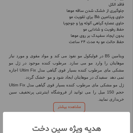
فاقد الکل
جلوگیری از خشک شدن ساقه موها
حاوی ویتامین B5 برای تقویت مو
حاوی عصاره گیاهی آلوئه ورا و جوجوبا
حفظ رطوبت و شادابی مو
بدون ایجاد سفیدک بر روی موها
حفظ حالت مو به مدت 24 ساعت
ویتامین
B5
در فولیکول مو نفوذ می کند و مواد مقوی و مورد نیاز
موهایتان را وارد مو می سازد. مرطوب کننده موجود در ژل مو
مشکی مای مرطوب کننده بسیار قوی گیاهی مدل
Ultim Fix
اجازه
نمی دهد سفیدک در موهایتان ایجاد شود و مو خشک گردد.
ژل مو مشکی مای مرطوب کننده بسیار قوی گیاهی مدل
Ultim Fix
حجم 150 میل را می توانید از فروشگاه اینترنتی پرتخفیف سین
خریداری نمایید.
مشاهده بیشتر
هدیه ویژه سین دخت