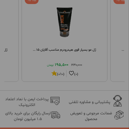
15 %
15 %
ژل مو بسیار قوی هیدرودرم مناسب آقایان 15 ...
ژل مو 
195,500
230,000
تومان
(0/10)
(0)
پرداخت ایمن با نماد اعتماد
پشتیبانی و مشاوره تلفنی
الکترونیک
ضمانت مرجوعی و تعویض
ارسال رایگان برای خرید بالای
محصول
1.5 میلیون تومان