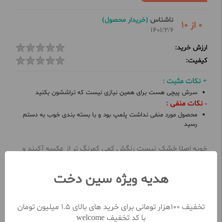
ناشناس
(خریدار محصول)
0 از 10
1401/2/6
ارزش خرید:
کیفیت:
+ نکات مثبت :
سرش پیچی هست برای همین نیازی نیست که تراششون بکنید
- نکات منفی :
محصول مورد منفی نداشت پلمپ بود و با بسته بندی خوب به دستم
رسید
خوبه اصلا خشک نیست رنگش کمی کمرنگ تر از عکسه آکبند و
ترو تمیز بود
هدیه ویژه سین دخت
ناشناس
(خریدار محصول)
7 از 10
تخفیف 100هزار تومانی برای خرید های بالای 1.5 میلیون تومان
1400/11/20
با کد تخفیف welcome