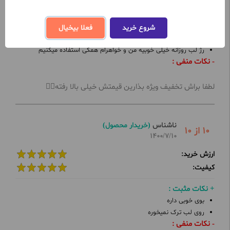
ارزش خرید:
کیفیت:
شروع خرید
فعلا بیخیال
+ نکات مثبت :
رژ لب روزانه خیلی خوبیه من و خواهرام همگی استفاده میکنیم
- نکات منفی :
لطفا براش تخفیف ویژه بذارین قیمتش خیلی بالا رفته🤦‍♀️
ناشناس
(خریدار محصول)
10 از 10
1400/7/10
ارزش خرید:
کیفیت:
+ نکات مثبت :
بوی خوبی داره
روی لب ترک نمیخوره
- نکات منفی :