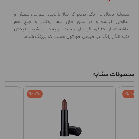
همیشه دنبال یه رنگی بودم که تناژ نارنجی، صورتی، بنفش و
آلبالویی نباشه و در عین حال قرمز روشن و جیغ هم
نباشه.شماره 18 قرمز قهوه ای هست.اگر یه دور بکشید و فیدش
کنید انگار رنگ لب طبیعی خودتون هست که پررنگ شده.
محصولات مشابه
30 %
20 %