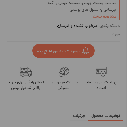
مناسب پوست چرب و مستعد جوش و آکنه
آبرسانی به سلول های پوستی
مشاهده بیشتر
حفظ رطوبت طبیعی پوست
تنظیم چربی و سبوم پوست
دسته بندی:
مرطوب کننده و آبرسان
ضد حساسیت و التهاب
مای
غیر کومودون زا
با جذب سریع
مکمل درمان جوش و آکنه های صورت
موجود شد به من اطلاع بده
پرداخت امن با نماد
ضمانت مرجوعی و
ارسال رایگان برای خرید
اعتماد
تعویض
بالای 1.5هزار تومن
توضیحات محصول
جزئیات