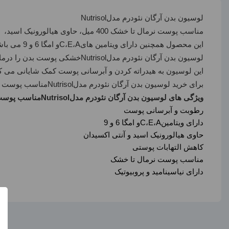
لوسیون بدن آرگان نئودرم مدل
Nutrisol
مناسب پوست نرمال تا خشک 400 میل، حاوی هیالورونیک اسید، روغن آرگان، پروبیوتیک ها و نیاسینامید است و با نفوذ به عمق لایه های پوست سلامت و طراوت پوست شما را تامین می کند.
این محصول همچنین دارای ویتامین های
A
،
E
،
C
و امگا 6 و 9 می باشد و از آنتی اکسیدان و لینوئیک اسید تشکیل شده است.
لوسیون بدن آرگان نئودرم مدل
Nutrisol
خشکی پوست بدن را درمان
این لوسیون به هیدراته کردن و آبرسانی پوست کمک شایانی می
برای خرید لوسیون بدن آرگان نئودرم مدل
Nutrisol
مناسب پوست نرمال تا خشک 400 میل می توانید این محصول را از سایت فرو
ویژگی های لوسیون بدن آرگان نئودرم مدل
Nutrisol
مناسب پوست نرم
رطوبت و آبرسانی پوست
دارای ویتامین
A
،
E
،
C
و امگا 6 و 9
حاوی هیالورونیک اسید و آنتی اکسیدان
کاهش التهابات پوستی
مناسب پوست نرمال تا خشک
دارای نیاسینامید و پروبیوتیک