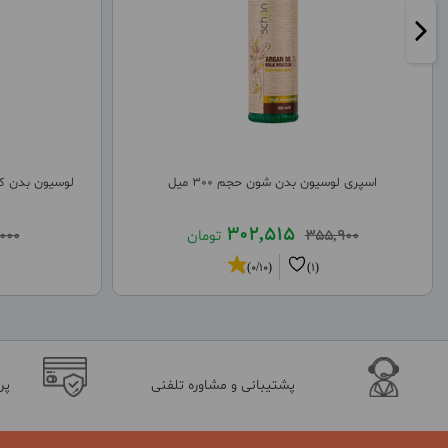
اسپری لوسیون بدن شون حجم 300 میل
لوسیون بدن کود
302,515
355,900
تومان
000
(0/10)
(1)
پشتیبانی و مشاوره تلفنی
پر