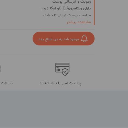
رطوبت و آبرسانی پوست
دارای ویتامین
A
،
E
،
C
و امگا 6 و 9
مناسب پوست نرمال تا خشک
مشاهده بیشتر
حاوی هیالورونیک اسید و آنتی اکسیدان
کاهش التهابات پوستی
دارای نیاسینامید و پروبیوتیک
موجود شد به من اطلاع بده
پرداخت امن با نماد اعتماد
ضمانت م