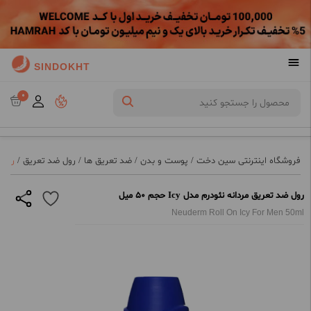
SINDOKHT
0
فروشگاه اینترنتی سین دخت
/
پوست و بدن
/
ضد تعریق ها
/
رول ضد تعریق
/
رول ضد
رول ضد تعریق مردانه نئودرم مدل Icy حجم 50 میل
Neuderm Roll On Icy For Men 50ml