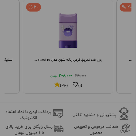
20 %
20 %
رول ضد تعریق کرمی زنانه شون مدل sweet ro ...
استیک صابون
208,000
260,000
تومان
(0/10)
(1)
پرداخت ایمن با نماد اعتماد
پشتیبانی و مشاوره تلفنی
الکترونیک
ضمانت مرجوعی و تعویض
ارسال رایگان برای خرید بالای
محصول
1.5 میلیون تومان