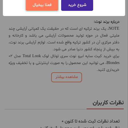
تناژ رنگی 02: (بلوند)
شروع خرید
فعلا بیخیال
تناژ رنگی 03: (تیره)
درباره برند نوت:
NOTE، یک برند ترکیه ای است که در حقیقت یک کمپانی آرایشی چند
ملیتی فعال در حوزه تولید محصولات آرایشی می باشد و کارخانه و
دفتر مرکزی آن در کشور ترکیه واقع شده است. لوازم آرایشی برند نوت،
به بیش از پنجاه کشور دنیا صادر می شود.
برای خرید کیت سایه ابرو نوت سری توتال لوک Total Look مدل 02
Blondes، می توانید این محصول را به صورت اینترنتی و با تخفیف ویژه
خریداری کنید.
مشاهده بیشتر
نظرات کاربران
تعداد نظرات ثبت شده تا کنون 0