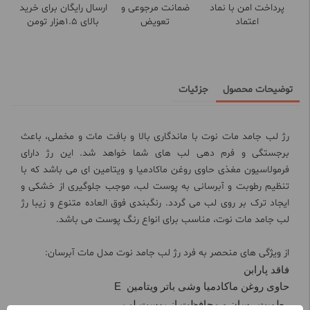
پرداخت امن با نماد
ضمانت مرجوعی و
ارسال رایگان برای خرید
اعتماد
تعویض
بالای 1.5هزار تومن
توضیحات محصول
جزئیات
رژ لب جامد مات نوت با ماندگاری بالا و بافت مات و مخملی، باعث
برجستگی و فرم دهی لب های شما خواهد شد. این رژ دارای
فرمولاسیون مغذی حاوی روغن ماکادمیا و ویتامین ای می باشد که با
تنظیم رطوبت و آبرسانی به پوست لب، موجب جلوگیری از خشکی و
ایجاد ترک بر روی لب می گردد. رنگبندی فوق العاده متنوع و زیبا رژ
لب جامد مات نوت، مناسب برای انواع رنگ پوست می باشد.
از ویژگی های منحصر به فرد رژ لب جامد نوت مدل مات آبرسان:
فاقد پارابن
حاوی روغن ماکادمیا وشی باتر ویتامین
E
رطوبت رسان و محافظت از پوست لب