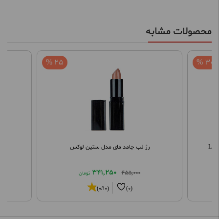
محصولات مشابه
25 %
30 %
رژ لب جامد مای مدل ستین لوکس
341,250
455,000
تومان
(0/10)
(0)