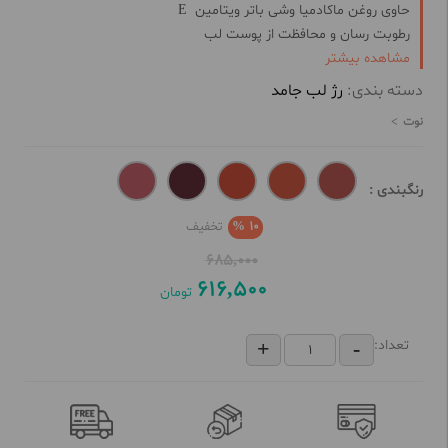
حاوی روغن ماکادمیا وشی باتر ویتامین
E
رطوبت رسان و محافظت از پوست لب
مشاهده بیشتر
جلوگیری از خشکی و ترک لب
برجسته کننده خطوط لب
دسته بندی:
رژ لب جامد
مناسب برای انواع پوست
نوت
رنگبندی :
10 %
تخفیف
685,000
616,500
تومان
تعداد: