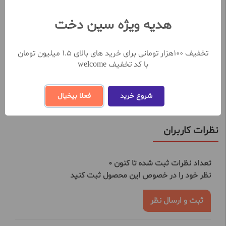
جلوگیری از خشکی و ترک لب
هدیه ویژه سین دخت
برجسته کننده خطوط لب
مناسب برای انواع پوست
تخفیف 100هزار تومانی برای خرید های بالای 1.5 میلیون تومان
برای داشتن لب های زیبا و برجسته، رژ لب جامد نوت مدل مات
با کد تخفیف welcome
آبرسان را به صورت آنلاین از سایت پرتخفیف سین دخت تهیه نمایید.
مشاهده بیشتر
شروع خرید
فعلا بیخیال
نظرات کاربران
تعداد نظرات ثبت شده تا کنون 0
نظر خود را در خصوص این محصول ثبت کنید
ثبت و ارسال نظر