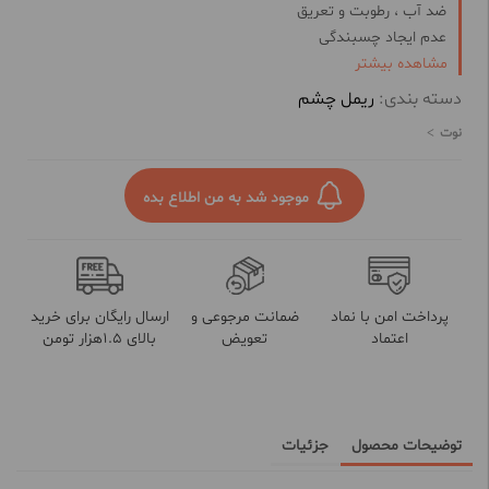
ضد آب ، رطوبت و تعریق
عدم ایجاد چسبندگی
حاوی ویتامین E
مشاهده بیشتر
و آنتی اکسیدان
شاداب کننده و تقویت کننده مژه ها
دسته بندی:
ریمل چشم
عدم ریزش و ماندگاری بالا
نوت
فاقد پارابن
موجود شد به من اطلاع بده
پرداخت امن با نماد
ضمانت مرجوعی و
ارسال رایگان برای خرید
اعتماد
تعویض
بالای 1.5هزار تومن
توضیحات محصول
جزئیات