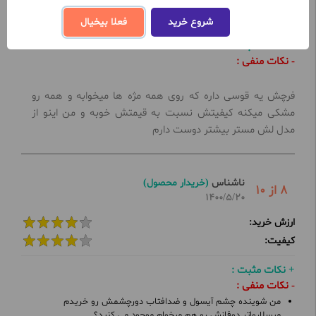
کیفیت:
شروع خرید
فعلا بیخیال
+ نکات مثبت :
- نکات منفی :
فرچش یه قوسی داره که روی همه مژه ها میخوابه و همه رو
مشکی میکنه کیفیتش نسبت به قیمتش خوبه و من اینو از
مدل لش مستر بیشتر دوست دارم
ناشناس
(خریدار محصول)
8 از 10
1400/5/20
ارزش خرید:
کیفیت:
+ نکات مثبت :
- نکات منفی :
من شوینده چشم آیسول و ضدافتاب دورچشمش رو خریدم
میسلارواتر دوفازش رو هم میخوام موجود می کنید؟