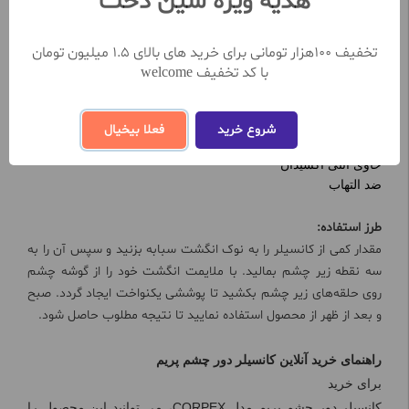
هدیه ویژه سین دخت
بافت نرم و سبک
مناسب انواع پوست
پوشاندن تیرگی دور چشم
تخفیف 100هزار تومانی برای خرید های بالای 1.5 میلیون تومان
حاوی ویتامین
E
با کد تخفیف welcome
آبرسان و مرطوب کننده
حاوی کلاژن
دارای
SPF25
شروع خرید
فعلا بیخیال
کاهش دهنده چروک دور چشم
حاوی آنتی اکسیدان
ضد التهاب
طرز استفاده:
مقدار کمی از کانسیلر را به نوک انگشت سبابه بزنید و سپس آن را به
سه‌ نقطه زیر چشم بمالید. با ملایمت انگشت خود را از گوشه چشم
روی حلقه‌های زیر چشم بکشید تا پوششی یکنواخت ایجاد گردد. صبح
و بعد از ظهر از محصول استفاده نمایید تا نتیجه مطلوب حاصل شود.
راهنمای خرید آنلاین کانسیلر دور چشم پریم
برای خرید
کانسیلر دور چشم پریم مدل CORPEX، می توانید این محصول را