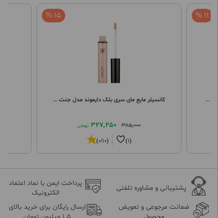
15 %
11 %
کانسیلر مایع مای سری بلک دایموند مدل جنت ...
ها
327,250
385,000
تومان
(0/10)
(1)
پرداخت ایمن با نماد اعتماد
پشتیبانی و مشاوره تلفنی
الکترونیک
ضمانت مرجوعی و تعویض
ارسال رایگان برای خرید بالای
محصول
1.5 میلیون تومان