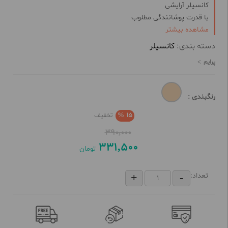
کانسیلر آرایشی
با قدرت پوشانندگی مطلوب
مشاهده بیشتر
جلوه مات و طبیعی
بافت نرم و سبک
دسته بندی:
کانسیلر
مناسب انواع پوست
پرایم
پوشاندن تیرگی دور چشم
ضد چین و چروک
آبرسان و مرطوب کننده
رنگبندی :
15 %
تخفیف
390,000
331,500
تومان
تعداد: