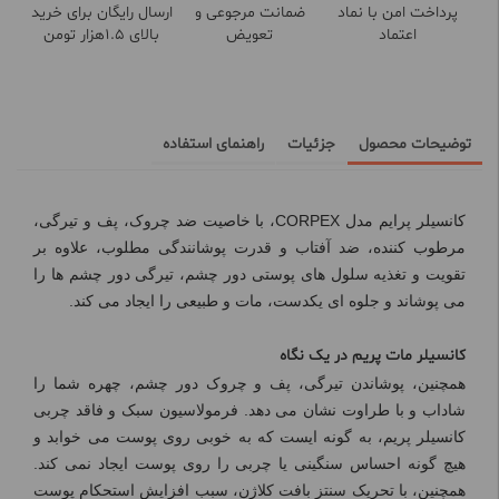
پرداخت امن با نماد
ضمانت مرجوعی و
ارسال رایگان برای خرید
اعتماد
تعویض
بالای 1.5هزار تومن
توضیحات محصول
جزئیات
راهنمای استفاده
کانسیلر پرایم مدل CORPEX، با خاصیت ضد چروک، پف و تیرگی،
مرطوب کننده، ضد آفتاب و قدرت پوشانندگی مطلوب، علاوه بر
تقویت و تغذیه سلول های پوستی دور چشم، تیرگی دور چشم ها را
می پوشاند و جلوه ای یکدست، مات و طبیعی را ایجاد می کند.
کانسیلر مات پریم در یک نگاه
همچنین، پوشاندن تیرگی، پف و چروک دور چشم، چهره شما را
شاداب و با طراوت نشان می دهد. فرمولاسیون سبک و فاقد چربی
کانسیلر پریم، به گونه ایست که به خوبی روی پوست می خوابد و
هیچ گونه احساس سنگینی یا چربی را روی پوست ایجاد نمی کند.
همچنین، با تحریک سنتز بافت کلاژن، سبب افزایش استحکام پوست