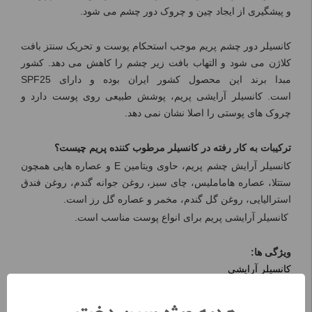
و پیشگیری از ایجاد چین و چروک دور چشم می شود.
کانسیلر دور چشم پریم موجب استحکام پوست و تحریک سنتز بافت
کلاژن می شود و التهاب بافت زیر چشم را کاهش می دهد. کشور
مبدا برند این محصول کشور ایران بوده و دارای
SPF25
است. کانسیلر آرایشی پریم، پوشش طبیعی روی پوست دارد و
چروک های پوستی را اصلا نشان نمی دهد.
ترکیبات به کار رفته در کانسیلر مرطوب کننده پریم چیست؟
کانسیلر آرایش چشم پریم، حاوی ویتامین
E
و عصاره هایی همچون
ستتلا، عصاره هاماملیس، چای سبز، روغن جوانه گندم، روغن فندق
استرالیایی، روغن گل گندم، مخمر و عصاره گل رز است.
کانسیلر آرایشی پریم برای انواع پوست مناسب است.
ویژگی ها:
کانسیلر آرایشی
با قدرت پوشانندگی مطلوب
جلوه مات و طبیعی