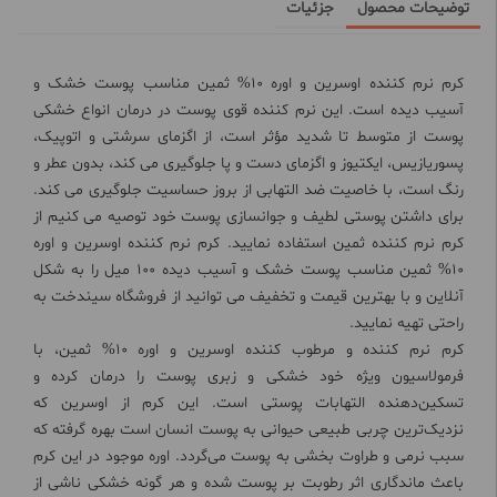
توضیحات محصول
جزئیات
کرم نرم کننده اوسرین و اوره 10% ثمین مناسب پوست خشک و
آسیب دیده است. این نرم کننده قوی پوست در درمان انواع خشکی
پوست از متوسط تا شدید مؤثر است، از اگزمای سرشتی و اتوپیک،
پسوریازیس، ایکتیوز و اگزمای دست و پا جلوگیری می کند، بدون عطر و
رنگ است، با خاصیت ضد التهابی از بروز حساسیت جلوگیری می کند.
برای داشتن پوستی لطیف و جوانسازی پوست خود توصیه می کنیم از
کرم نرم کننده ثمین استفاده نمایید. کرم نرم کننده اوسرین و اوره
10% ثمین مناسب پوست خشک و آسیب دیده 100 میل را به شکل
آنلاین و با بهترین قیمت و تخفیف می توانید از فروشگاه سیندخت به
راحتی تهیه نمایید.
کرم نرم کننده و مرطوب کننده اوسرین و اوره 10% ثمین، با
فرمولاسیون ویژه خود خشکی و زبری پوست را درمان کرده و
تسکین‌دهنده التهابات پوستی است. این کرم از اوسرین که
نزدیک‌ترین چربی طبیعی حیوانی به پوست انسان است بهره گرفته که
سبب نرمی و طراوت بخشی به پوست می‌گردد. اوره موجود در این کرم
باعث ماندگاری اثر رطوبت بر پوست شده و هر گونه خشکی ناشی از