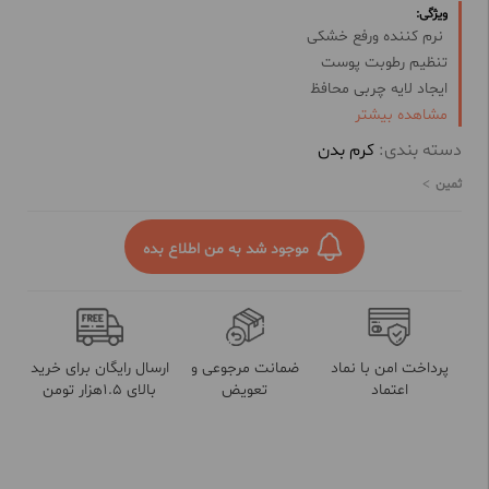
ویژگی:
نرم کننده ورفع خشکی
تنظیم رطوبت پوست
ایجاد لایه چربی محافظ
مشاهده بیشتر
تسکین التهابات پوستی
مناسب برای درمان خشکی های حاد از جمله اگزما
دسته بندی:
کرم بدن
قابل استفاده برای کودکان جهت جلوگیری از پوشک سوختگی
ثمین
فاقد مواد، فاقد عطرو رنگ
موجود شد به من اطلاع بده
پرداخت امن با نماد
ضمانت مرجوعی و
ارسال رایگان برای خرید
اعتماد
تعویض
بالای 1.5هزار تومن