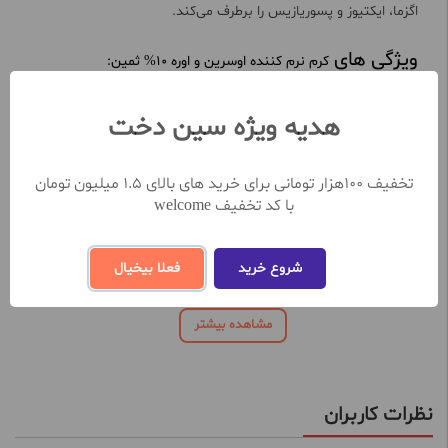
اگزما، ایکتیوز و پسوریازیس را برطرف می‌کند.
ویژگی های
کرم نرم کننده اوسرین و اوره 10% ثمین:
نرم کننده ورفع خشکی
تنظیم رطوبت پوست
هدیه ویژه سین دخت
ایجاد لایه چربی محافظ
تسکین التهابات پوستی
مناسب برای درمان خشکی های حاد از جمله
ا
گزما
تخفیف 100هزار تومانی برای خرید های بالای 1.5 میلیون تومان
قابل استفاده برای کودکان جهت جلوگیری از پوشک سوختگی
با کد تخفیف welcome
فاقد مواد: فاقد عطر.فاقد رنگ
شروع خرید
فعلا بیخیال
مشاهده بیشتر
نظرات کاربران