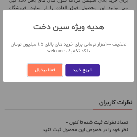
برای خرید بادی اسپلش مردانه شون مدل مای باس 220 میل
می توانید این محصول فوق العاده را از سایت فروشگاه
اینترنتی سین دخت با بهترین قیمت تهیه نمایید.
هدیه ویژه سین دخت
ویژگی ها:
دارای رایحه چوبی
تخفیف 100هزار تومانی برای خرید های بالای 1.5 میلیون تومان
رطوبت رسان و آبرسان پوست
با کد تخفیف welcome
جلوگیری از خشکی پوست
داریا رایحه ماندگار و چوبی
لطافت بخش پوست
شروع خرید
فعلا بیخیال
مشاهده بیشتر
نظرات کاربران
تعداد نظرات ثبت شده تا کنون 0
نظر خود را در خصوص این محصول ثبت کنید