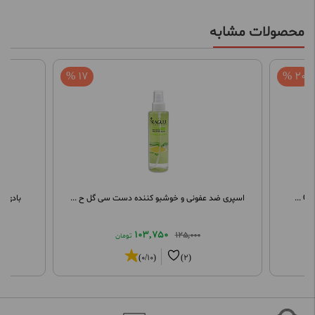
محصولات مشابه
17 %
20 %
اسپری ضد عفونی و خوشبو کننده دست سی گل ح ...
بادی اسپل
103,750
125,000
تومان
(0/10)
(2)