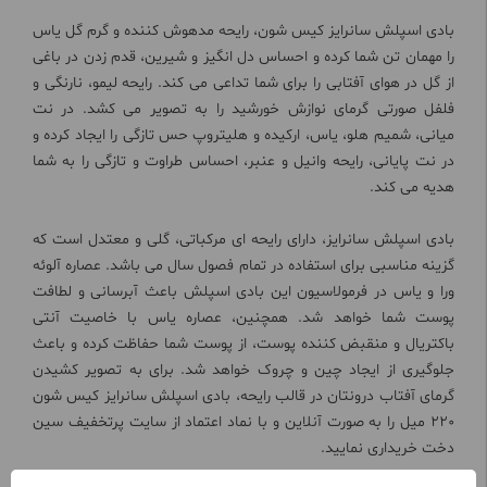
بادی اسپلش‌ سانرایز کیس شون، رایحه‌ مدهوش کننده و گرم گل یاس
را مهمان تن شما کرده و احساس دل انگیز و شیرین، قدم زدن در باغی
از گل در هوای آفتابی را برای شما تداعی می کند. رایحه لیمو، نارنگی و
فلفل صورتی گرمای نوازش خورشید را به تصویر می‌ کشد. در نت
میانی، شمیم هلو، یاس، ارکیده و هلیتروپ حس تازگی را ایجاد کرده و
در نت پایانی، رایحه وانیل و عنبر، احساس طراوت و تازگی را به شما
هدیه می‌ کند.
بادی اسپلش سانرایز، دارای رایحه‌ ای مرکباتی، گلی و معتدل است که
گزینه مناسبی برای استفاده در تمام فصول سال می باشد. عصاره آلوئه
ورا و یاس در فرمولاسیون این بادی اسپلش باعث آبرسانی و لطافت
پوست شما خواهد شد. همچنین، عصاره یاس با خاصیت آنتی
باکتریال و منقبض کننده پوست، از پوست شما حفاظت کرده و باعث
جلوگیری از ایجاد چین و چروک خواهد شد. برای به تصویر کشیدن
گرمای آفتاب درونتان در قالب رایحه، بادی اسپلش سانرایز کیس شون
220 میل را به صورت آنلاین و با نماد اعتماد از سایت پرتخفیف سین
دخت خریداری نمایید.