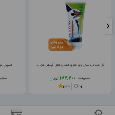
ژل ضد درد سان وی حاوی عصاره های گیاهی من ...
اسپری لوس
174,400
218,000
تومان
,900
(0/10)
(0)