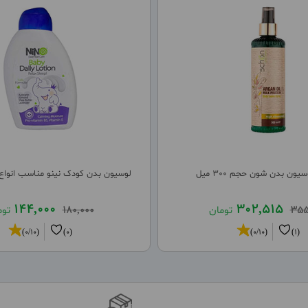
یون بدن شون حجم 300 میل
لوسیون بدن کودک نینو مناسب انواع پوس
144,000
302,515
355
تومان
180,000
توم
(0/10)
(0)
(0/10)
(1)