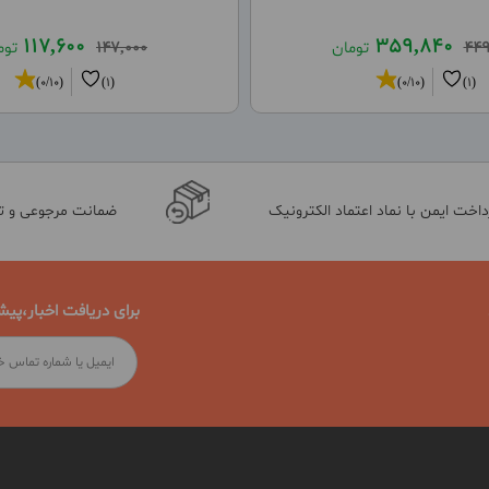
117,600
359,840
449
تومان
147,000
توم
(0/10)
(1)
(0/10)
(1)
داخت ایمن با نماد اعتماد الکترونیک
ضمانت مرجوعی و 
برای دریافت اخبار،پیش