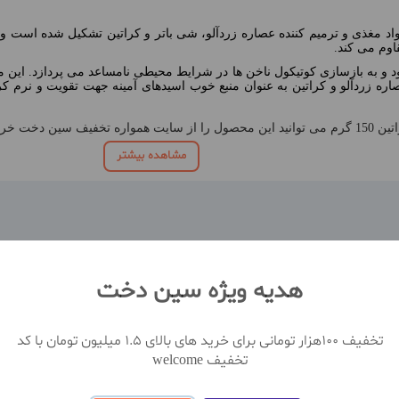
اد مغذی و ترمیم کننده عصاره زردآلو، شی باتر و کراتین تشکیل شده است و
اوم می کند.
به بازسازی کوتیکول ناخن ها در شرایط محیطی نامساعد می پردازد. این مح
 زردآلو و کراتین به عنوان منبع خوب اسیدهای آمینه جهت تقویت و نرم ک
ی نمایید.
مشاهده بیشتر
هدیه ویژه سین دخت
تخفیف 100هزار تومانی برای خرید های بالای 1.5 میلیون تومان با کد
نظ
تخفیف welcome