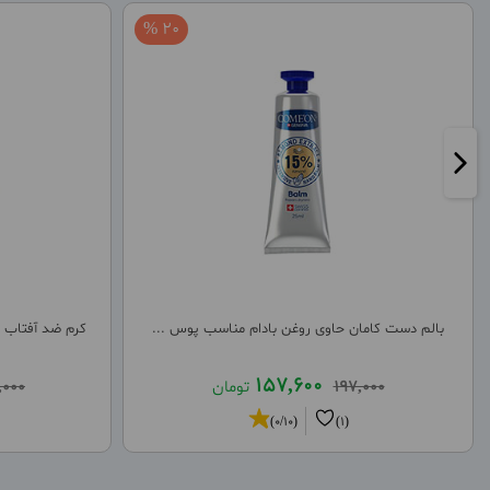
20 %
بالم دست کامان حاوی روغن بادام مناسب پوس ...
کرم ضد آفتاب دور
157,600
197,000
تومان
,000
(0/10)
(1)