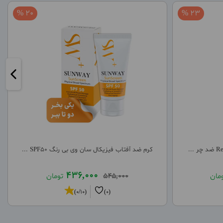
20 %
23 %
کرم ضد آفتاب فیزیکال سان وی بی رنگ SPF50 ...
436,000
مان
545,000
تومان
(0/10)
(0)