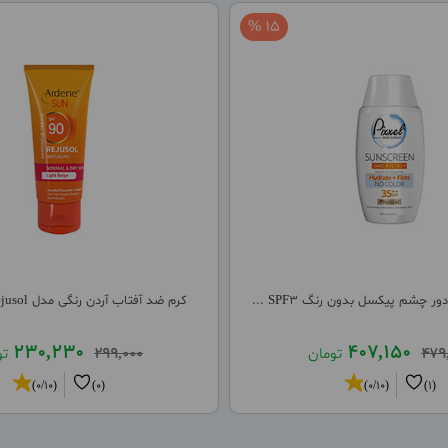
15 %
 چشم پیکسل بدون رنگ SPF3 ...
کرم ضد آفتاب آردن رنگی مدل Rejusol ضد چر ...
230,230
407,150
479
تومان
299,000
تو
(0/10)
(0)
(0/10)
(1)