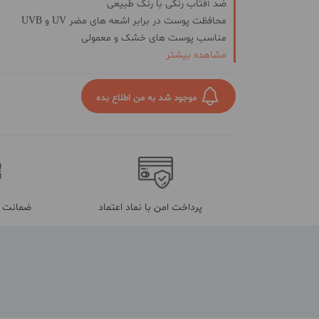
ضد آفتاب رنگی با رنگ طبیعی
محافظت پوست در برابر اشعه های مضر
UV
و
UVB
مناسب پوست های خشک و معمولی
با SPF50
مشاهده بیشتر
بافت سبک و طبیعی
حاوی عصاره بابونه
موجود شد به من اطلاع بده
مرطوب کننده پوست صورت
ضد التهاب و حساسیت
پرداخت امن با نماد اعتماد
ضمانت م