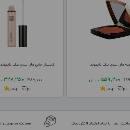
ونه مای سری بلک دایموند
کانسیلر مایع مای سری بلک دایموند
327,250
559,200
699
تومان
385,000
ت
(0/10)
(1)
(0/10)
(1)
داخت ایمن با نماد اعتماد الکترونیک
ضمانت مرجوعی و 