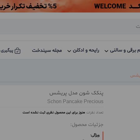
م برقی و سالنی
رایحه و ادکلن
مجله سیندخت
پیگیری 
ریشس
پنکک شون مدل پریشس
Schon Pancake Precious
تعداد نظرات
هنوز برای این محصول نظری ثبت نشده است
جزئیات محصول:
ویژگی: