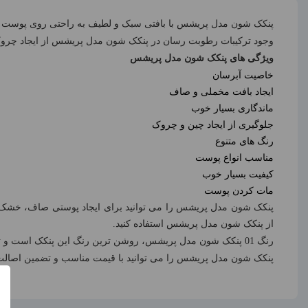
پنکک شون مدل پریشس با بافتی سبک و لطیف به راحتی روی پوست پخش
وجود ترکیبات رطوبت رسان در پنکک شون مدل پریشس از ایجاد چر
ویژگی های پنکک شون مدل پریشس
خاصیت آبرسان
ایجاد بافت مخملی و صاف
ماندگاری بسیار خوب
جلوگیری از ایجاد چین و چروک
رنگ های متنوع
مناسب انواع پوست
کیفیت بسیار خوب
مات کردن پوست
پنکک شون مدل پریشس را می توانید برای ایجاد پوستی صاف، خشک کرد
از پنکک شون مدل پریشس استفاده کنید.
رنگ 01 پنکک شون مدل پریشس، روشن ترین رنگ این پنکک است و ته رنگ صورتی دارد. البته شون پنکک هایی با ته رنگ زرد هم تولید کرده است.
پنکک شون مدل پریشس را می توانید با قیمت مناسب و تضمین اصالت ک