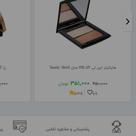
هایلایتر این لی INLAY مدل Sandy Shell
رژ گ
351,000
450,000
تومان
,000
(0/10)
(0)
پشتیبانی و مشاوره تلفنی
پر