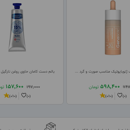
ژنوبایوتیک مناسب صورت و گرد ...
بالم دست کامان حاوی روغن نارگیل 
157,600
598,400
748
تومان
197,000
تو
(0/10)
(0)
(0/10)
(0)