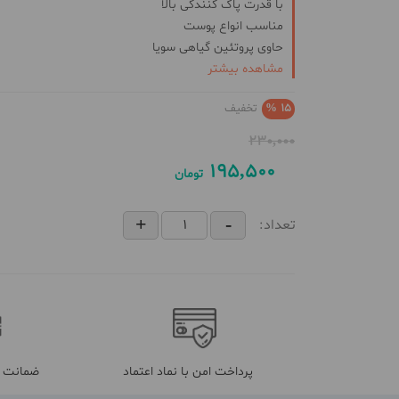
با قدرت پاک کنندگی بالا
مناسب انواع پوست
حاوی پروتئین گیاهی سویا
ضد حساسیت
مشاهده بیشتر
ضد پیری پوست
15 %
تخفیف
230,000
195,500
تومان
تعداد:
پرداخت امن با نماد اعتماد
ضمانت م