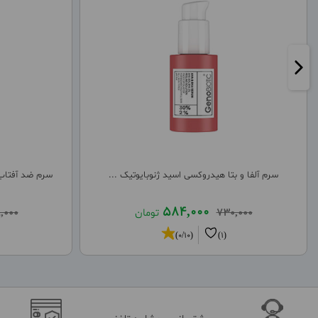
سرم آلفا و بتا هیدروکسی اسید ژنوبایوتیک ...
سرم ضد آفتاب 
584,000
730,000
تومان
,000
(0/10)
(1)