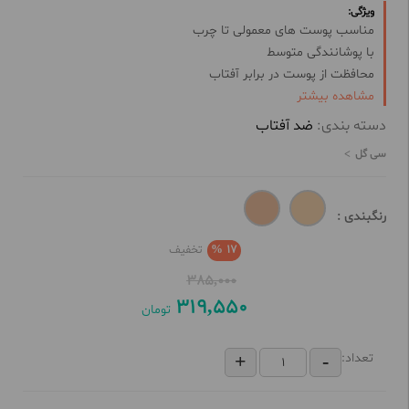
ویژگی:
مناسب پوست های معمولی تا چرب
با پوشانندگی متوسط
محافظت از پوست در برابر آفتاب
مشاهده بیشتر
با سه تناژ رنگی متنوع
با ماندگاری بالا
دسته بندی:
ضد آفتاب
فرمولاسیون فاقد چربی
سی گل
حجم : 50 میل
رنگبندی :
17 %
تخفیف
385,000
319,550
تومان
تعداد: