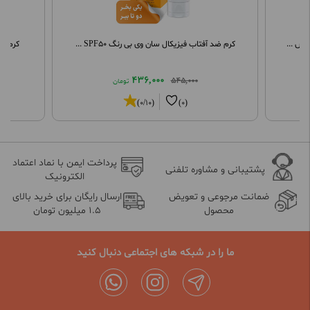
وس ...
کرم ضد آفتاب فیزیکال سان وی بی رنگ SPF50 ...
کرم مرطو
436,000
545,000
تومان
(0/10)
(0)
پرداخت ایمن با نماد اعتماد
پشتیبانی و مشاوره تلفنی
الکترونیک
ضمانت مرجوعی و تعویض
ارسال رایگان برای خرید بالای
محصول
1.5 میلیون تومان
ما را در شبکه های اجتماعی دنبال کنید