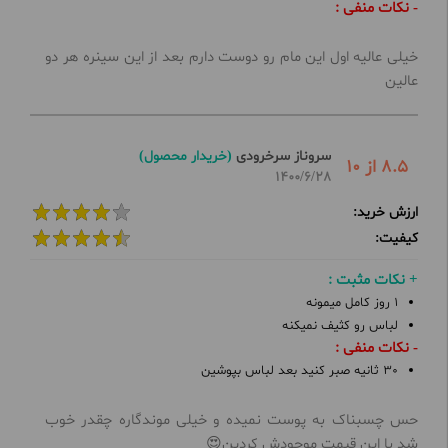
- نکات منفی :
خیلی عالیه اول این مام رو دوست دارم بعد از این سینره هر دو
عالین
سروناز سرخرودی
(خریدار محصول)
8.5 از 10
1400/6/28
ارزش خرید:
کیفیت:
+ نکات مثبت :
1 روز کامل میمونه
لباس رو کثیف نمیکنه
- نکات منفی :
30 ثانیه صبر کنید بعد لباس بپوشین
حس چسبناک به پوست نمیده و خیلی موندگاره چقدر خوب
شد با این قیمت موجودش کردین😍