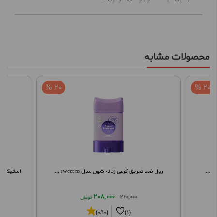
محصولات مشابه
20 %
20 %
رول ضد تعریق کرمی زنانه شون مدل sweet ro ...
استیک صابون
208,000
260,000
تومان
(0/10)
(1)