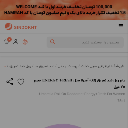
SINDOKHT
0
فروشگاه اینترنتی سین دخت
/
پوست و بدن
/
ضد تعریق ها
/
رول ضد تعریق
/
مام رول
مام رول ضد تعریق زنانه آمبرلا مدل ENERGY+FRESH حجم
75 میل
Umbrella Roll On Deodorant Energy+Fresh For Women
75ml