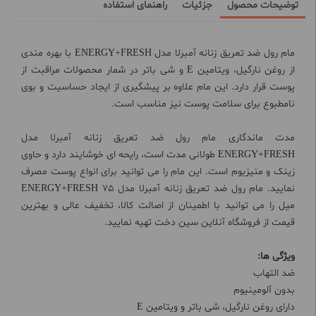
توضیحات محصول
جزئیات
راهنمای استفاده
مام رول ضد تعریق زنانه آمبرلا مدل ENERGY+FRESH با بهره مندی
از روغن نارگیل، ویتامین E و شی باتر در شمار محصولات مراقبت از
پوست قرار دارد. این مام علاوه بر پیشگیری از ایجاد حساسیت و بوی
نامطبوع برای سلامت پوست نیز مناسب است.
مدت ماندگاری مام رول ضد تعریق زنانه آمبرلا مدل
ENERGY+FRESH طولانی مدت است، رایحه ای خوشایند دارد و حاوی
زینک و منیزیوم است. این مام را می توانید برای انواع پوست مصرف
نمایید. مام رول ضد تعریق زنانه آمبرلا مدل ENERGY+FRESH 75
میل را می توانید با اطمینان از اصالت کالا، تخفیف عالی و بهترین
قیمت از فروشگاه آنلاین سین دخت تهیه نمایید.
ویژگی ها:
ضد التهاب
بدون آلومینیوم
دارای روغن نارگیل، شی باتر و ویتامین E