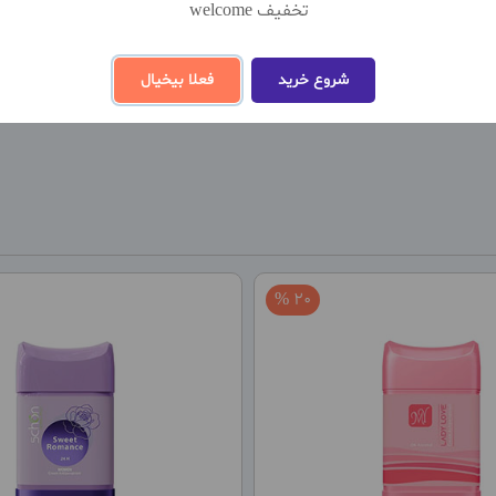
تخفیف welcome
نظ
شروع خرید
فعلا بیخیال
20 %