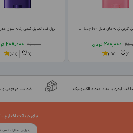
ی زنانه مای مدل lady lov ...
رول ضد تعریق کرمی زنانه شون مدل sweet ro ..
208,000
200,000
250,
تومان
260,000
تو
(0/10)
(1)
(0/10)
(1)
داخت ایمن با نماد اعتماد الکترونیک
ضمانت مرجوعی و 
برای دریافت اخبار،پیش