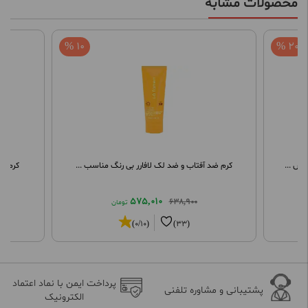
محصولات مشابه
10 %
20 %
وس ...
کرم ضد آفتاب و ضد لک لافارر بی رنگ مناسب ...
کرم مرطو
575,010
638,900
تومان
(0/10)
(33)
پرداخت ایمن با نماد اعتماد
پشتیبانی و مشاوره تلفنی
الکترونیک