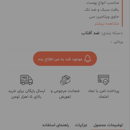
مناسب انواع پوست
بافت سبک و ضد لک
حاوی ویتامین سی
مشاهده بیشتر
روشن کننده پوست
رفع چین و چروک
دسته بندی:
ضد آفتاب
حاوی هیالورونیک اسید و آلوئه ورا
ویتالیر
محافظت از پوست در برابر اشعه مضر آفتاب
موجود شد به من اطلاع بده
پرداخت امن با نماد
ضمانت مرجوعی و
ارسال رایگان برای خرید
اعتماد
تعویض
بالای 1.5هزار تومن
توضیحات محصول
جزئیات
راهنمای استفاده