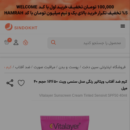
SINDOKHT
0
فروشگاه اینترنتی سین دخت
/
پوست و بدن
/
مراقبت صورت
/
ضد آفتاب
/
کرم ضد آفت
کرم ضد آفتاب ویتالیر رنگی مدل سنسی ویت SPF50 حجم 40
میل
Vitalayer Sunscreen Cream Tinted Sensivit SPF50 40ml