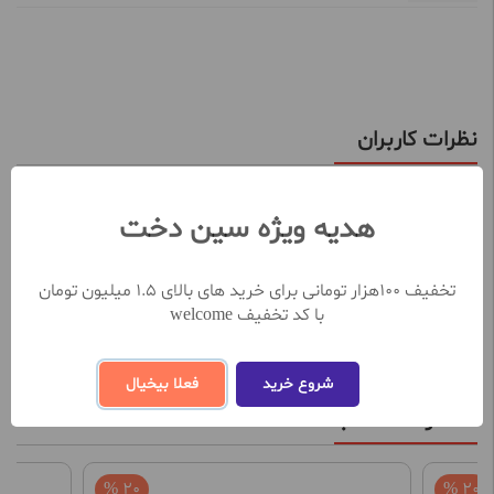
نظرات کاربران
تعداد نظرات ثبت شده تا کنون 0
هدیه ویژه سین دخت
نظر خود را در خصوص این محصول ثبت کنید
تخفیف 100هزار تومانی برای خرید های بالای 1.5 میلیون تومان
ثبت و ارسال نظر
با کد تخفیف welcome
شروع خرید
فعلا بیخیال
محصولات مشابه
20 %
20 %