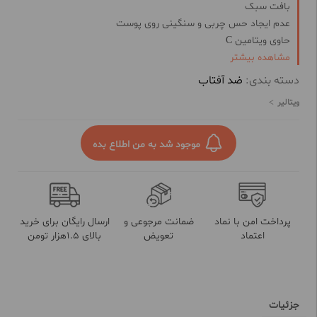
بافت سبک
عدم ایجاد حس چربی و سنگینی روی پوست
حاوی ویتامین C
مشاهده بیشتر
روشن و شفاف کننده
ضدپیری زودرس
دسته بندی:
ضد آفتاب
محافظت بالا از پوست در برابر اشعه‌های UVA، UVB و IR
ویتالیر
ماندگاری بالا
رنگدانه طبیعی
مقاوم در برابر شستشو و تعریق
موجود شد به من اطلاع بده
SPF 50
محافظ پوست در برابر رادیکال‌های آزاد
ضدآب
خاصیت آنتی‌اکسیدان
پرداخت امن با نماد
ضمانت مرجوعی و
ارسال رایگان برای خرید
غیر حساسیت‌زا
اعتماد
تعویض
بالای 1.5هزار تومن
فاقد پارابن
فاقد چربی
جزئیات