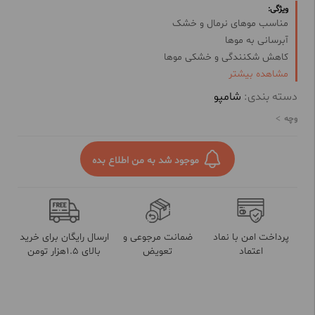
ویژگی:
مناسب موهای نرمال و خشک
آبرسانی به موها
کاهش شکنندگی و خشکی موها
مشاهده بیشتر
کاهش ریزش مو
رشد مجدد موها و افزایش رشد آن
دسته بندی:
شامپو
تقویت کننده فولیکول موها
وچه
افزایش تراکم موها
محافظت از موها در برابر اشعه مضر نور خورشید
حجم : 250 میل
موجود شد به من اطلاع بده
پرداخت امن با نماد
ضمانت مرجوعی و
ارسال رایگان برای خرید
اعتماد
تعویض
بالای 1.5هزار تومن