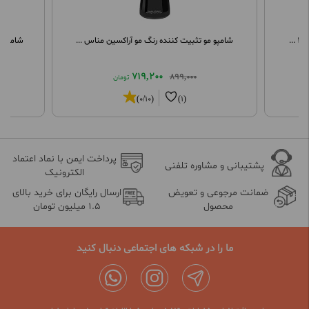
.
شامپو مو تثبیت کننده رنگ مو آراکسین مناس ...
شامپو ض
719,200
899,000
تومان
(0/10)
(1)
پرداخت ایمن با نماد اعتماد
پشتیبانی و مشاوره تلفنی
الکترونیک
ضمانت مرجوعی و تعویض
ارسال رایگان برای خرید بالای
محصول
1.5 میلیون تومان
ما را در شبکه های اجتماعی دنبال کنید