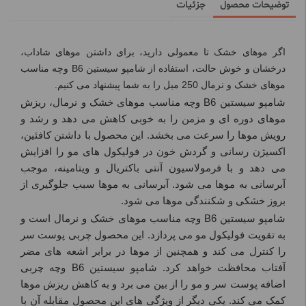
توضیحات محصول
جزئیات
اگر موهای خشک تا معمولی دارید، برای داشتن موهای شاداب،
درخشان و خوش حالت، استفاده از شامپو سیستین B6 وچه مناسب
موهای خشک و نرمال 250 میل را به شما پیشنهاد می کنیم.
شامپو سیستین
B6
وچه مناسب موهای خشک و نرمال، ریزش
موهای دوره ای و مزمن را به خوبی کاهش می دهد و رشد و
رویش موها را سرعت می بخشد. این محصول با داشتن کافئین،
اکسیژن رسانی و گردش خون در فولیکول های مو را افزایش
می دهد و با فرمولاسیون آنتی باکتریال و ویتامینه، موجب
آبرسانی به موها می شود. آبرسانی به موها سبب جلوگیری از
بروز خشکی و شکنندگی موها می شود.
شامپو سیستین
B6
وچه مناسب موهای خشک و نرمال است و
به تقویت فولیکول مو می پردازد. این محصول چربی پوست سر
را کنترل می کند و همچنین از موها در برابر اشعه های مضر
آفتاب محافظت خواهد کرد. شامپو سیستین
B6
وچه چربی
اضافه پوست سر و مو را از بین می برد و به کاهش ریزش موها
کمک می کند. یکی دیگر از ویژگی های این محصول مقابله آن با