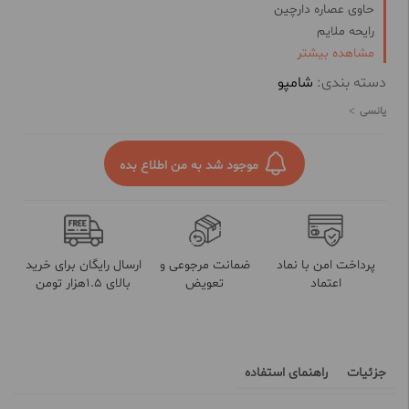
حاوی عصاره دارچین
رایحه ملایم
مشاهده بیشتر
درخشان کننده مو
کاهش ریزش مو
دسته بندی:
شامپو
دارای خواص انتی اکسیدانی
یانسی
مناسب مصرف روزانه
حالت پذیری و شانه پذیری مو
رطوبت رسان به تارهای مو
موجود شد به من اطلاع بده
پرداخت امن با نماد
ضمانت مرجوعی و
ارسال رایگان برای خرید
اعتماد
تعویض
بالای 1.5هزار تومن
جزئیات
راهنمای استفاده