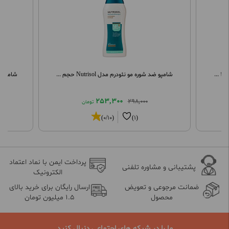
.
شامپو ضد شوره مو نئودرم مدل Nutrisol حجم ...
شامپو ض
253,300
298,000
تومان
(0/10)
(1)
پرداخت ایمن با نماد اعتماد
پشتیبانی و مشاوره تلفنی
الکترونیک
ضمانت مرجوعی و تعویض
ارسال رایگان برای خرید بالای
محصول
1.5 میلیون تومان
ما را در شبکه های اجتماعی دنبال کنید